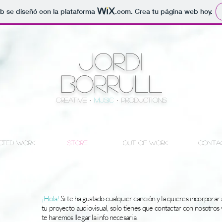
b se diseñó con la plataforma
.com
. Crea tu página web hoy.
JORDI
BORRULL
Creative ·
Music
· ProducTions
CTED WORK
STORE
OUT OF WORK
CONTA
¡Hola!
Si te ha gustado cualquier canción y la quieres incorporar 
tu proyecto audiovisual, solo tienes que contactar con nosotros 
te haremos llegar la info necesaria.