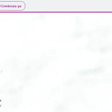
Comienza ya
CT
a
y